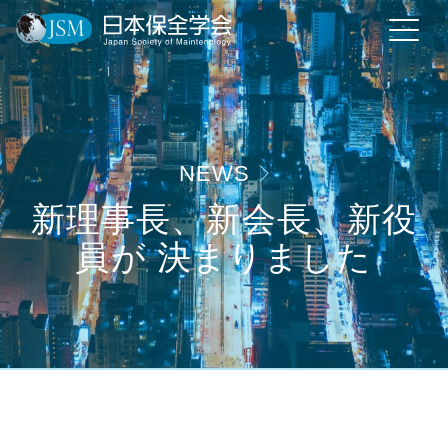
NEWS
新理事長、新会長、新役
員が 決まりました