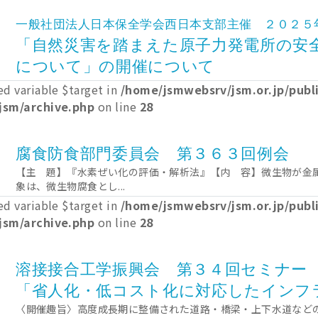
一般社団法人日本保全学会西日本支部主催 ２０２５
「自然災害を踏まえた原子力発電所の安
について」の開催について
ed variable $target in
/home/jsmwebsrv/jsm.or.jp/pub
jsm/archive.php
on line
28
腐食防食部門委員会 第３６３回例会
【主 題】『水素ぜい化の評価・解析法』【内 容】微生物が金
象は、微生物腐食とし...
ed variable $target in
/home/jsmwebsrv/jsm.or.jp/pub
jsm/archive.php
on line
28
溶接接合工学振興会 第３４回セミナー
「省人化・低コスト化に対応したインフ
〈開催趣旨〉高度成長期に整備された道路・橋梁・上下水道などの