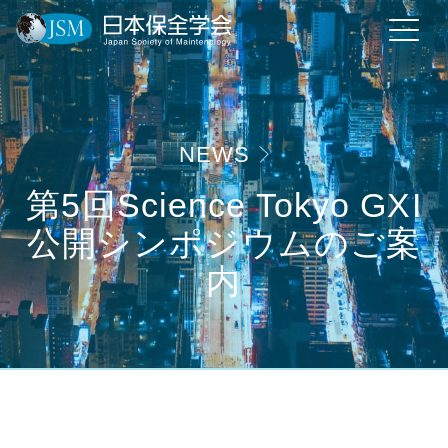
NEWS
第5回Science Tokyo GXI
公開シンポジウムのご案
内