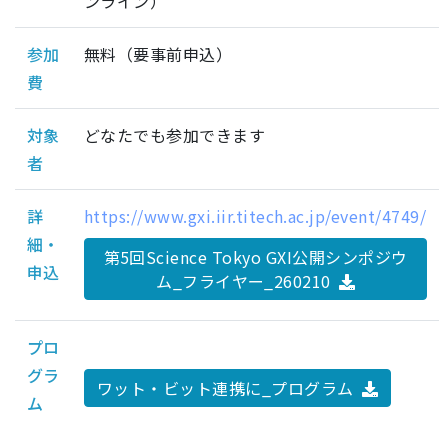
ンライン）
参加
無料（要事前申込）
費
対象
どなたでも参加できます
者
詳
https://www.gxi.iir.titech.ac.jp/event/4749/
細・
第5回Science Tokyo GXI公開シンポジウ
申込
ム_フライヤー_260210
プロ
グラ
ワット・ビット連携に_プログラム
ム