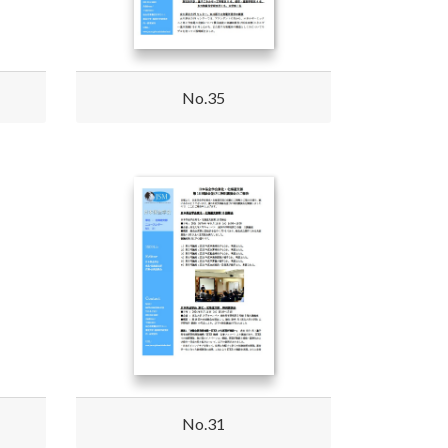
No.35
No.31