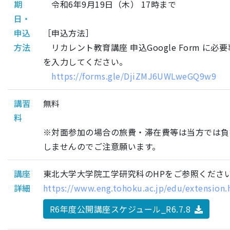
期
令和6年9月19日（木） 17時まで
日・
申込
［申込方法］
方法
リカレント教育講座 申込Google Form に必
を入力してください。
https://forms.gle/DjiZMJ6UWLweGQ9w9
講習
無料
料
※対面参加の場合の旅費・滞在費等は当方では負
しませんのでご注意願います。
講座
東北大学大学院工学研究科のHPをご参照くださ
詳細
https://www.eng.tohoku.ac.jp/edu/extension.
R6年度公開講座スケジュール_R6.7.8