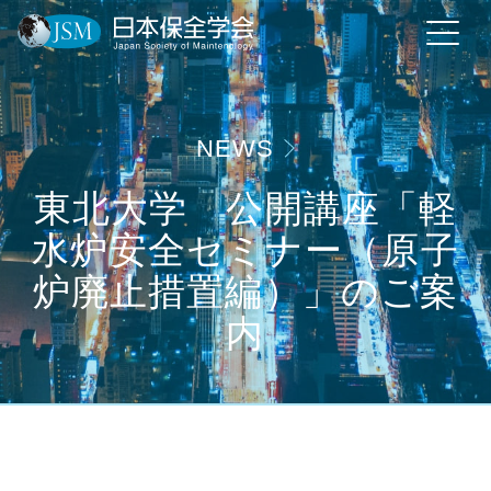
NEWS
東北大学 公開講座「軽
水炉安全セミナー（原子
炉廃止措置編）」のご案
内