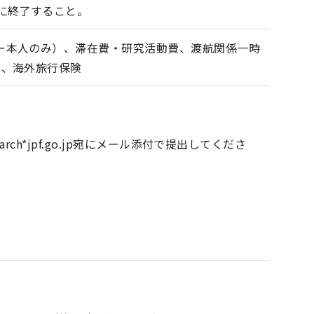
に終了すること。
ー本人のみ）、滞在費・研究活動費、渡航関係一時
）、海外旅行保険
）
arch*jpf.go.jp宛にメール添付で提出してくださ