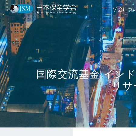
学会につ
国際交流基金 インド
リサ