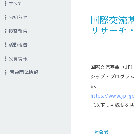
すべて
お知らせ
国際交流基
リサーチ
授賞報告
活動報告
公募情報
国際交流基金（J
関連団体情報
シップ・プログラム
い。
https://www.jpf.go
（以下にも概要を
対象者