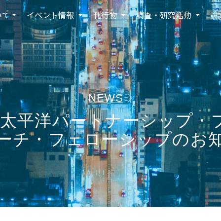
いて
イベント情報
刊行物
調査・研究活動
論
NEWS
太平洋パートナーシップ・プ
ーチ・フェローシップのお