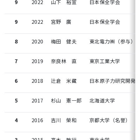
9
2022
山下 裕宣
日本保全学会
9
2022
宮野 廣
日本保全学会
8
2020
梅田 健夫
東北電力㈱（参与）
7
2019
奈良林 直
東京工業大学
6
2018
辻倉 米藏
日本原子力研究開発
5
2017
杉山 憲一郎
北海道大学
4
2016
吉川 榮和
京都大学（名誉）
3
2015
高木 敏行
東北大学